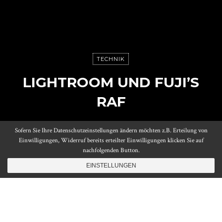
TECHNIK
LIGHTROOM UND FUJI’S
RAF
Sofern Sie Ihre Datenschutzeinstellungen ändern möchten z.B. Erteilung von
Posted on
3. Dezember 2017
by
Daniel
Einwilligungen, Widerruf bereits erteilter Einwilligungen klicken Sie auf
Reading time
5 minutes
nachfolgenden Button.
EINSTELLUNGEN
um ersten mal aufgefallen ist mir ein