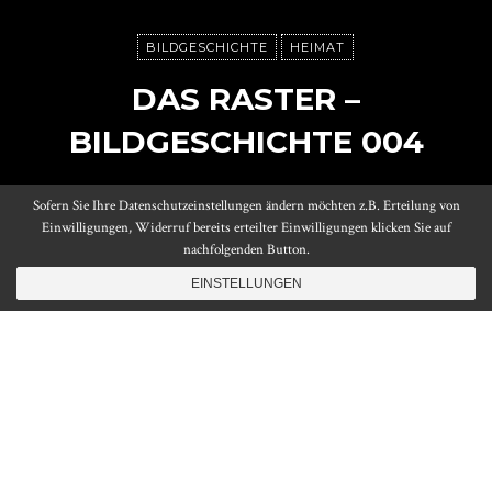
BILDGESCHICHTE
HEIMAT
DAS RASTER –
BILDGESCHICHTE 004
Sofern Sie Ihre Datenschutzeinstellungen ändern möchten z.B. Erteilung von
Posted on
5. Dezember 2017
by
Daniel
Einwilligungen, Widerruf bereits erteilter Einwilligungen klicken Sie auf
Reading time
1 minute
nachfolgenden Button.
EINSTELLUNGEN
I
ch gehöre generell zu den Menschen, denen
es eher schwer fällt in der gewohnten
Umgebung die Motivation zu finden, die