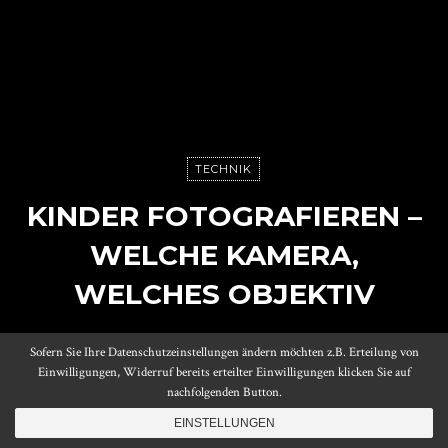
TECHNIK
KINDER FOTOGRAFIEREN –
WELCHE KAMERA,
WELCHES OBJEKTIV
Sofern Sie Ihre Datenschutzeinstellungen ändern möchten z.B. Erteilung von
Posted on
23. August 2018
by
Daniel
Einwilligungen, Widerruf bereits erteilter Einwilligungen klicken Sie auf
Reading time
10 minutes
nachfolgenden Button.
EINSTELLUNGEN