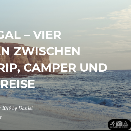
AL – VIER
N ZWISCHEN
IP, CAMPER UND
REISE
 2019
by
Daniel
s