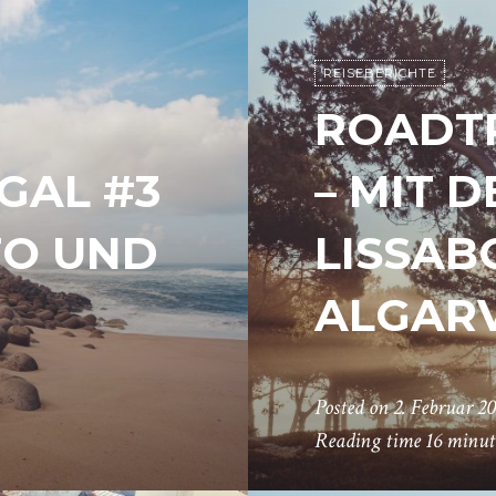
REISEBERICHTE
ROADTR
GAL #3
– MIT 
TO UND
LISSAB
ALGAR
Posted on
2. Februar 2
Reading time
16 minut