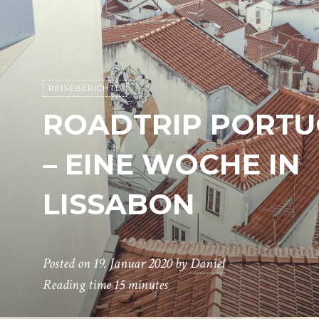
REISEBERICHTE
ROADTRIP PORTU
– EINE WOCHE IN
LISSABON
Posted on
19. Januar 2020
by
Daniel
Reading time
15 minutes