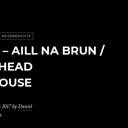
REISEBERICHTE
– AILL NA BRUN /
 HEAD
HOUSE
 2017
by
Daniel
s