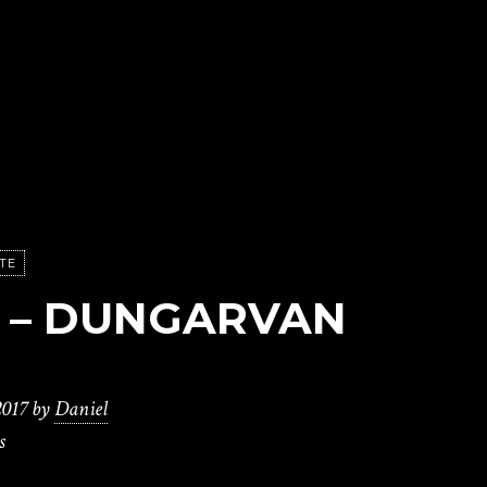
TE
 – DUNGARVAN
2017
by
Daniel
s