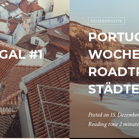
REISEBERICHTE
PORTUG
GAL #1
WOCHE
ROADTR
STÄDTE
Posted on
15. Dezember
Reading time
2 minute