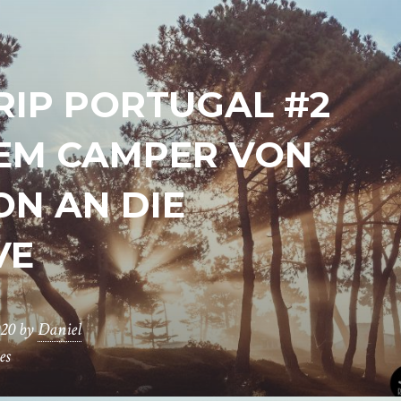
IP PORTUGAL #2
DEM CAMPER VON
ON AN DIE
VE
020
by
Daniel
es