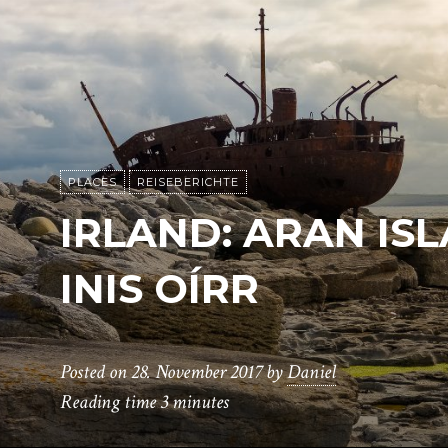
PLACES
REISEBERICHTE
IRLAND: ARAN ISL
INIS OÍRR
Posted on
28. November 2017
by
Daniel
Reading time
3 minutes