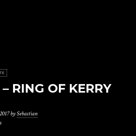
TE
 – RING OF KERRY
2017
by
Sebastian
s